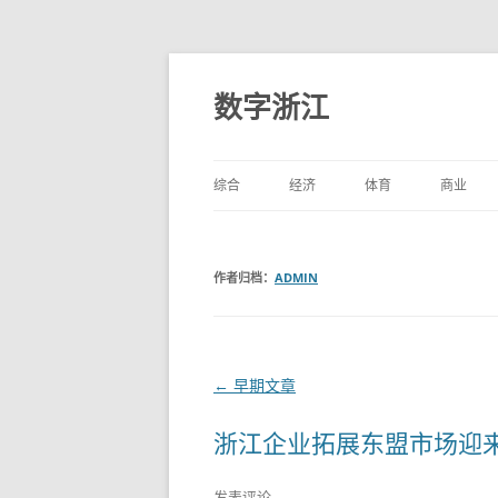
数字浙江
综合
经济
体育
商业
作者归档：
ADMIN
文
←
早期文章
章
浙江企业拓展东盟市场迎
导
航
发表评论