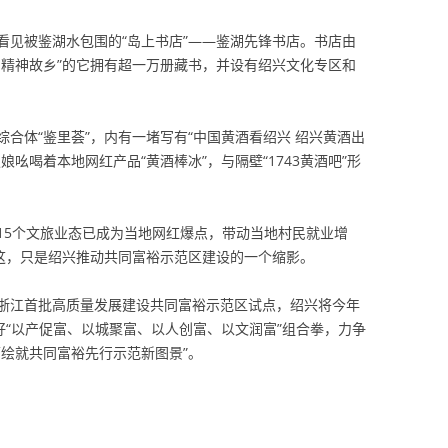
看见被鉴湖水包围的“岛上书店”——鉴湖先锋书店。书店由
的精神故乡”的它拥有超一万册藏书，并设有绍兴文化专区和
合体“鉴里荟”，内有一堵写有“中国黄酒看绍兴 绍兴黄酒出
吆喝着本地网红产品“黄酒棒冰”，与隔壁“1743黄酒吧”形
15个文旅业态已成为当地网红爆点，带动当地村民就业增
而这，只是绍兴推动共同富裕示范区建设的一个缩影。
作为浙江首批高质量发展建设共同富裕示范区试点，绍兴将今年
好“以产促富、以城聚富、以人创富、以文润富”组合拳，力争
绘就共同富裕先行示范新图景”。