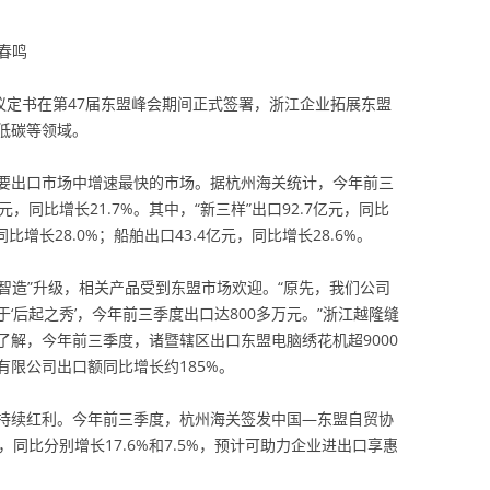
冯春鸣
级议定书在第47届东盟峰会期间正式签署，浙江企业拓展东盟
低碳等领域。
要出口市场中增速最快的市场。据杭州海关统计，今年前三
元，同比增长21.7%。其中，“新三样”出口92.7亿元，同比
同比增长28.0%；船舶出口43.4亿元，同比增长28.6%。
“智造”升级，相关产品受到东盟市场欢迎。“原先，我们公司
‘后起之秀’，今年前三季度出口达800多万元。”浙江越隆缝
了解，今年前三季度，诸暨辖区出口东盟电脑绣花机超9000
限公司出口额同比增长约185%。
持续红利。今年前三季度，杭州海关签发中国—东盟自贸协
亿元，同比分别增长17.6%和7.5%，预计可助力企业进出口享惠