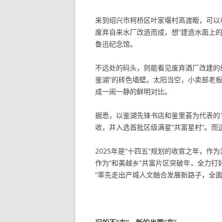
来到绍兴市柯桥区叶家堰村高渡畈，可以
废弃自来水厂改造而成，想“建造水面上
鲁迅纪念馆。
不远处的码头，则能看见废弃酒厂改建的综
鉴湖”的砖色墙壁。太阳当空，小卖部老板娘
成一闹一静的鲜明对比。
据悉，以鉴湖先锋书店和鉴里荟为代表的
收，并入选首批区级满星“共富星村”。
2025年是“十四五”规划的收官之年，
作为“和美越乡”共富片区突破年，全力打
“率先走出产城人文融合发展新路子，全面