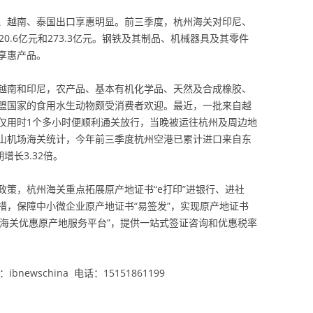
、越南、泰国出口享惠明显。前三季度，杭州海关对印尼、
20.6亿元和273.3亿元。钢铁及其制品、机械器具及其零件
享惠产品。
越南和印尼，农产品、基本有机化学品、天然及合成橡胶、
盟国家的食用水生动物颇受消费者欢迎。最近，一批来自越
仅用时1个多小时便顺利通关放行，当晚被运往杭州及周边地
山机场海关统计，今年前三季度杭州空港已累计进口来自东
增长3.32倍。
策，杭州海关重点拓展原产地证书“e打印”进银行、进社
措，保障中小微企业原产地证书“易签发”，实现原产地证书
中国海关优惠原产地服务平台”，提供一站式签证咨询和优惠税率
newschina 电话：15151861199