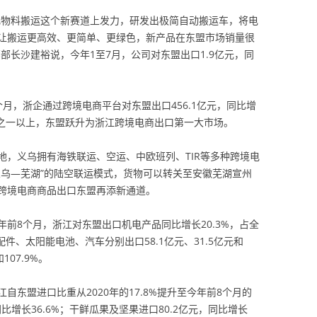
化物料搬运这个新赛道上发力，研发出极简自动搬运车，将电
让搬运更高效、更简单、更绿色，新产品在东盟市场销量很
部长沙建裕说，今年1至7月，公司对东盟出口1.9亿元，同
月，浙企通过跨境电商平台对东盟出口456.1亿元，同比增
分之一以上，东盟跃升为浙江跨境电商出口第一大市场。
地，义乌拥有海铁联运、空运、中欧班列、TIR等多种跨境电
义乌—芜湖”的陆空联运模式，货物可以转关至安徽芜湖宣州
跨境电商商品出口东盟再添新通道。
前8个月，浙江对东盟出口机电产品同比增长20.3%，占全
配件、太阳能电池、汽车分别出口58.1亿元、31.5亿元和
107.9%。
东盟进口比重从2020年的17.8%提升至今年前8个月的
，同比增长36.6%；干鲜瓜果及坚果进口80.2亿元，同比增长