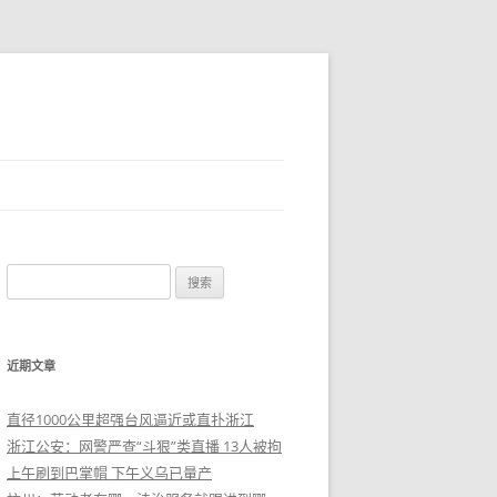
搜
索
：
近期文章
直径1000公里超强台风逼近或直扑浙江
浙江公安：网警严查“斗狠”类直播 13人被拘
上午刷到巴掌帽 下午义乌已量产