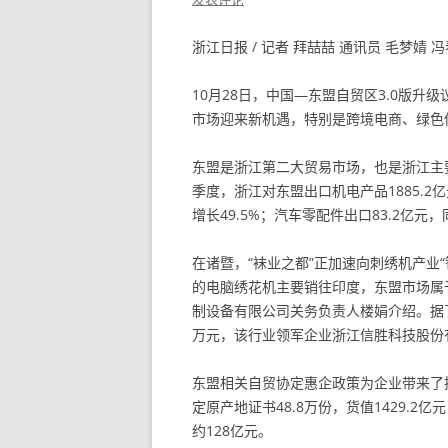
浙江日报 / 记者 拜喆喆 通讯员 毛梦婧 
10月28日，中国—东盟自贸区3.0版升
市场迎来新机遇，特别是跨境电商、绿色
东盟是浙江第二大贸易市场，也是浙江主
季度，浙江对东盟出口机电产品1885.2亿
增长49.5%；汽车零配件出口83.2亿元，
在诸暨，“袜业之都”正加速向刺绣机产业
的电脑绣花机主要销往印度，东盟市场属于
制设备有限公司关务负责人楼娟介绍。据
万元，该行业领军企业浙江信胜科技股份有
东盟相关自贸协定惠企政策为企业带来了
定原产地证书48.8万份，货值1429.2
约128亿元。