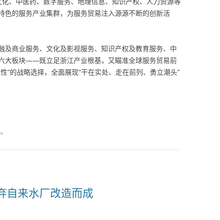
文化、中医药、数字服务、地理信息、知识产权、人力资源等
特色的服务产业集群，为服务贸易注入源源不断的创新活
融及商业服务、文化及影视服务、知识产权及教育服务、中
六大板块——既立足浙江产业根基，又瞄准全球服务贸易前
性”的战略选择，全面展现“干在实处、走在前列、勇立潮头”
类。
弃自来水厂改造而成