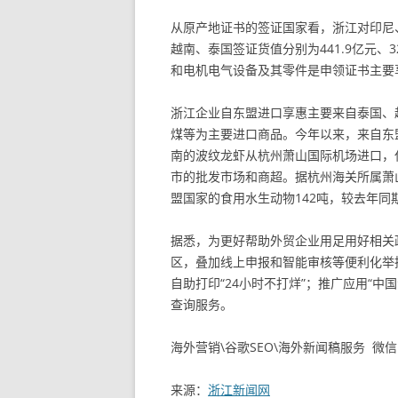
从原产地证书的签证国家看，浙江对印尼
越南、泰国签证货值分别为441.9亿元、3
和电机电气设备及其零件是申领证书主要
浙江企业自东盟进口享惠主要来自泰国、
煤等为主要进口商品。今年以来，来自东
南的波纹龙虾从杭州萧山国际机场进口，
市的批发市场和商超。据杭州海关所属萧
盟国家的食用水生动物142吨，较去年同期
据悉，为更好帮助外贸企业用足用好相关政
区，叠加线上申报和智能审核等便利化举
自助打印“24小时不打烊”；推广应用“
查询服务。
海外营销\谷歌SEO\海外新闻稿服务 微信：ib
来源：
浙江新闻网