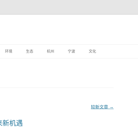
跳
至
环境
生态
杭州
宁波
文化
正
文
较新文章
→
来新机遇