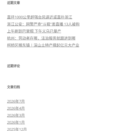
近期文章
直径1000公里超强台风逼近或直扑浙江
浙江公安：网警严查“斗狠”类直播 13人被拘
上午刷到巴掌帽 下午义乌已量产
杭州：劳动者在哪，法治服务就跟进到哪
柯桥区稽东镇 | 深山土特产撑起亿元大产业
近期评论
文章归档
2026年7月
2026年4月
2026年3月
2026年1月
2025年12月