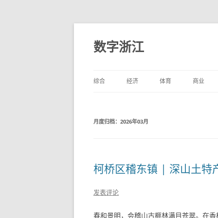
数字浙江
综合
经济
体育
商业
月度归档：
2026年03月
柯桥区稽东镇 | 深山土
发表评论
春和景明，会稽山古榧林满目苍翠。在香