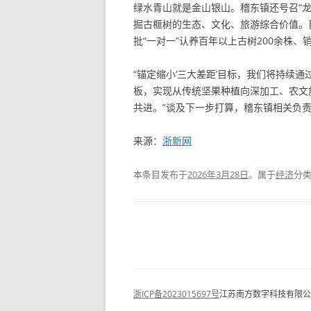
绿水青山就是金山银山。稽东镇还号召“龙
掘古榧树的生态、文化、旅游综合价值。
批“一对一”认养百年以上古树200余株、销
“锚定缩小‘三大差距’目标，我们将持续
板，实现从传统坚果种植向深加工、农文
共进。”谈及下一步打算，稽东镇相关负
来源：
浙新网
本条目发布于
2026年3月28日
。属于
经济
分
浙ICP备2023015697号
江苏南方数字科技有限公