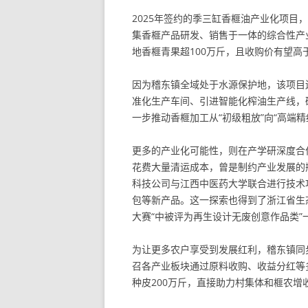
2025年签约的季三缸香榧油产业化项目
集香榧产品研发、销售于一体的综合性产
地香榧青果超100万斤，且收购价有望高
因为稽东镇全域处于水源保护地，该项目
准化生产车间、引进智能化榨油生产线，
一步推动香榧加工从“初级粗放”向“高端精
更多的产业化可能性，则在产学研深度合
花费大量清运成本，曾是制约产业发展的
科技公司与江西中医药大学联合进行技术
包等新产品。这一探索也得到了浙江省生态
大赛“中被评为再生设计无废创意作品类”
为让更多农户享受到发展红利，稽东镇同步
召各产业板块通过原料收购、收益分红等
种皮200万斤，直接助力村集体和榧农增收