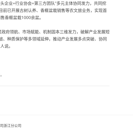
头企业+行业协会+第三方团队”多元主体协同发力，共同挖
目前已开展古树认养、香榧盆栽销售等农文旅业务，实现首
售香榧盆栽1000余盆。
通过政府领航、市场赋能、机制固本三维发力，破解产业发展短
旅、种质保护等多领域延伸，推动产业发展多点突破、协同
责人说。
类。
司浙江分公司