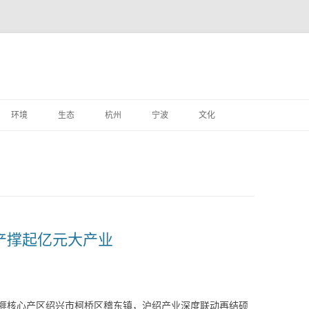
跳
至
环境
生态
杭州
宁波
文化
正
文
特产撑起亿元大产业
榧核心产区绍兴市柯桥区稽东镇，沪绍产业深度联动再结硕