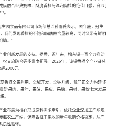
凭借融合经典奶味、酥脆香榧与温润肉桂的绝佳口感，自2月
一空。
海冠生园食品有限公司市场部总监孙雨薇表示，去年底，冠生
中，我们发现香榧的不饱和脂肪酸含量较高，同时又带有鲜明
妃糖。”
产业创新发展的支持。据悉，近年来，稽东镇一直全力推动
、农文旅融合等多维度拓展。2026年，该镇香榧全产业链总
超2000元。
实现香榧全果利用、全域开发、全链升级，我们正全力构建‘多
推动‘果肉、果汁、果油、果皮、果糖、果树、果权’七大发展
介绍。
产业布局为核心形成原料需求牵引，依托企业深加工产能规
接榧农生产端，保障香榧干果收购量与收购价格稳定，从产
系良性循环。