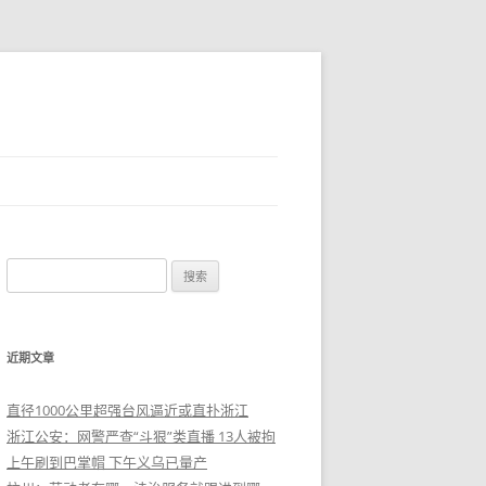
搜
索
：
近期文章
直径1000公里超强台风逼近或直扑浙江
浙江公安：网警严查“斗狠”类直播 13人被拘
上午刷到巴掌帽 下午义乌已量产