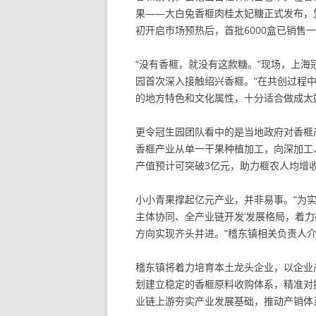
果——大白兔香榧肉桂太妃糖正式发布，
初开启市场预热后，首批6000盒已销售
“没有香榧，就没有这款糖。”现场，上
园首次深入接触绍兴香榧。“在共创过程
的地方特色和文化属性，十分适合做成太
更令冠生园团队看中的是当地政府对香榧
香榧产业从单一干果种植加工，向深加工
产值预计可突破3亿元，助力榧农人均增收
小小青果撑起亿元产业，并非易事。“为
主体协同、全产业链开发’发展格局，着力
方向实现齐头并进。”稽东镇相关负责人
稽东镇将着力培育本土龙头企业，以企业
划建立稳定的香榧原料收购体系，精准对
业链上游夯实产业发展基础，推动产销体