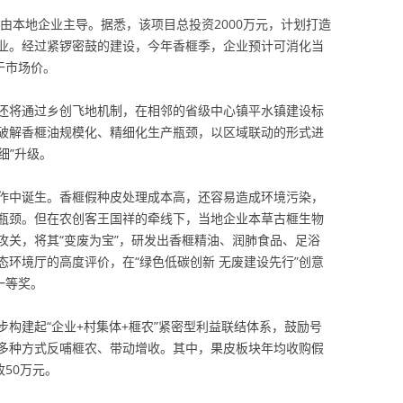
，由本地企业主导。据悉，该项目总投资2000万元，计划打造
业。经过紧锣密鼓的建设，今年香榧季，企业预计可消化当
于市场价。
还将通过乡创飞地机制，在相邻的省级中心镇平水镇建设标
破解香榧油规模化、精细化生产瓶颈，以区域联动的形式进
细”升级。
作中诞生。香榧假种皮处理成本高，还容易造成环境污染，
瓶颈。但在农创客王国祥的牵线下，当地企业本草古榧生物
攻关，将其“变废为宝”，研发出香榧精油、润肺食品、足浴
环境厅的高度评价，在“绿色低碳创新 无废建设先行”创意
一等奖。
构建起“企业+村集体+榧农”紧密型利益联结体系，鼓励号
多种方式反哺榧农、带动增收。其中，果皮板块年均收购假
50万元。