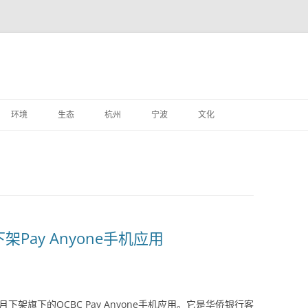
跳
至
环境
生态
杭州
宁波
文化
正
文
Pay Anyone手机应用
下架旗下的OCBC Pay Anyone手机应用。它是华侨银行客