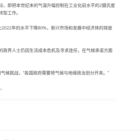
标，即把本世纪末的气温升幅控制在工业化前水平的2摄氏度
转型工作。
比2022年的水平下降80%，新兴市场和发展中经济体的排放
的政界人士仍因生活成本危机及寻求连任，在气候承诺方面
的气候挑战，“各国政府需要将气候与地缘政治划分开来。”
类。