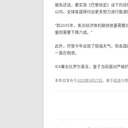
报告还说，要实现《巴黎协定》设下的目
以内，全球各国得付出更多努力进行能源
“到2035年，发达经济体的碳排放量需要
量则需要下降六成。”
此外，尽管今年出现了极端天气，但各国
一直在倒退。
IEA署长比罗尔直言，鉴于当前面对严峻
本条目发布于
2023年9月27日
。属于
综合
分