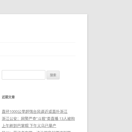
搜
索
：
近期文章
直径1000公里超强台风逼近或直扑浙江
浙江公安：网警严查“斗狠”类直播 13人被拘
上午刷到巴掌帽 下午义乌已量产